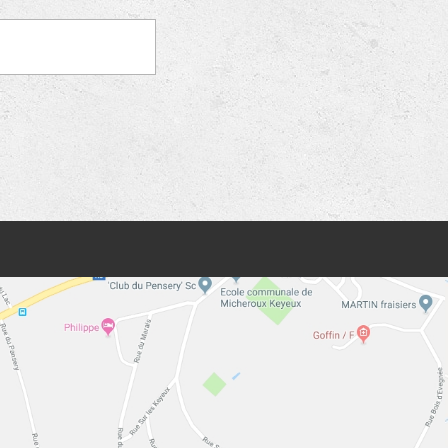
t grossistes,
Charlier-
conseillent et
us vos besoins en
que résidentiel, tertiaire