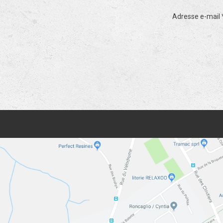
Adresse e-mail
L'électricité : un élément primor
l'habitation.
Charlier-Numelec
proposent la réalisation de nouv
installations électriques, la mis
conformité et la rénovation
d’installations existantes ainsi q
dépannage.
MAP