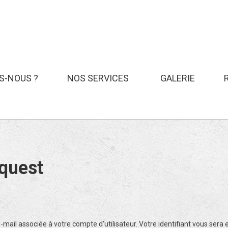
S-NOUS ?
NOS SERVICES
GALERIE
Intrusion
e
Numelec Security
Le maga
Incendie
Vidéosurveillance
quest
Contrôle d'Accès
Parlophonie
Chauffage
Électrique
 e-mail associée à votre compte d'utilisateur. Votre identifiant vous sera