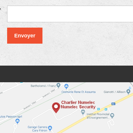
*
dial de
NOUVEAU
en 2015 Département
Distributeurs e
vous
SÉCURITÉ :
Intrusion
-
Incendie
-
Numelec
vous 
elles
Vidéosurveillance
-
Contrôle Accès
répondent à to
Envoyer
e en
matériel électri
et industriel.
ue le